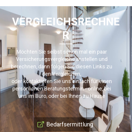
VERGLEICHSRECHNE
R
Möchten Sie selbst schon mal ein paar
Versicherungsvergleiche anstellen und
berechnen, dann folgen Sie diesen Links zu
den Vergleichen,
oder kontaktieren Sie uns einfach für einen
persönlichen Beratungstermin - online, bei
uns im Büro, oder bei Ihnen zu Hause
Bedarfsermittlung